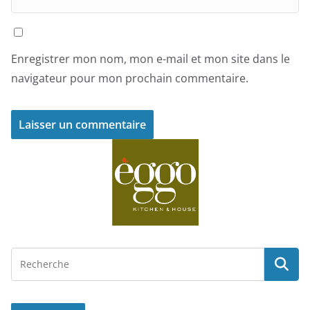
Enregistrer mon nom, mon e-mail et mon site dans le
navigateur pour mon prochain commentaire.
A
l
t
e
r
n
a
t
i