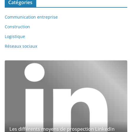
Catégories
v
e
Communication entreprise
:
Construction
Logistique
Réseaux sociaux
Les différents moyens de prospection LinkedIn